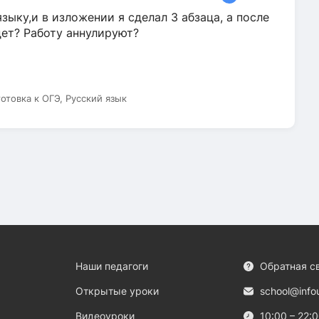
зыку,и в изложении я сделал 3 абзаца, а после
дет? Работу аннулируют?
готовка к ОГЭ, Русский язык
Наши педагоги
Обратная с
Открытые уроки
school@info
Видеоуроки
10:00 – 22: