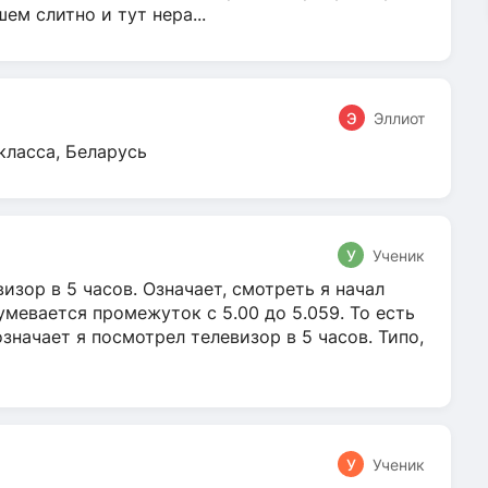
м слитно и тут нера...
Э
Эллиот
класса, Беларусь
У
Ученик
зор в 5 часов. Означает, смотреть я начал
умевается промежуток с 5.00 до 5.059. То есть
 означает я посмотрел телевизор в 5 часов. Типо,
У
Ученик