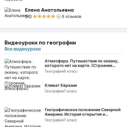
Елена Анатольевна
5.0
6
отзывов
Видеоуроки по географии
Все видеоуроки
Атмосфера. Путешествие по океану,
которого нет на карте. (Строение
атмосферы)
География
6 класс
Климат Евразии
География
7 класс
Географическое положение Северной
Америки. История открытия и
исследования
География
7 класс