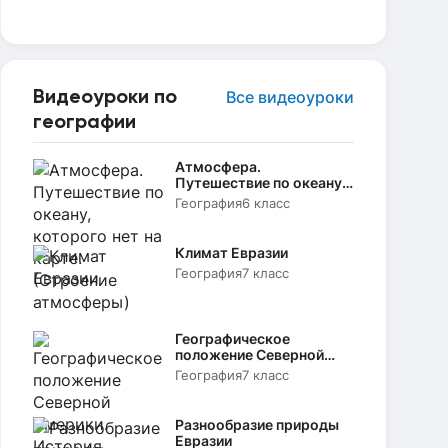
Видеоуроки по
Все видеоуроки
географии
Атмосфера.
Путешествие по океану,
которого нет на карте.
География
6 класс
(Строение атмосферы)
Климат Евразии
География
7 класс
Географическое
положение Северной
Америки. История
География
7 класс
открытия и
исследования
Разнообразие природы
Евразии