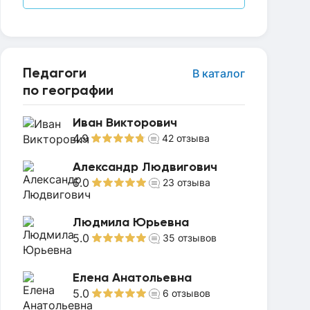
Педагоги
В каталог
по географии
Иван Викторович
4.9
42
отзыва
Александр Людвигович
5.0
23
отзыва
Людмила Юрьевна
5.0
35
отзывов
Елена Анатольевна
5.0
6
отзывов