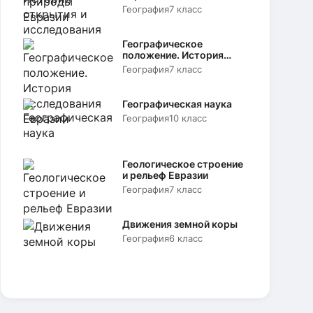
География
7 класс
Географическое
положение. История
исследования Евразии
География
7 класс
Географическая наука
География
10 класс
Геологическое строение
и рельеф Евразии
География
7 класс
Движения земной коры
География
6 класс