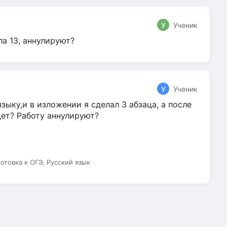
У
Ученик
ла 13, аннулируют?
У
Ученик
зыку,и в изложении я сделал 3 абзаца, а после
дет? Работу аннулируют?
готовка к ОГЭ, Русский язык