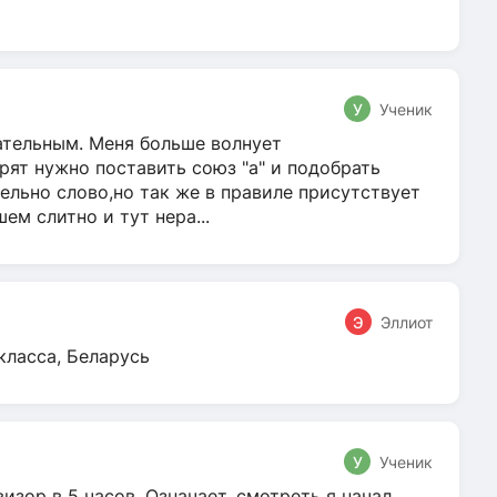
У
Ученик
гательным. Меня больше волнует
ят нужно поставить союз "а" и подобрать
ельно слово,но так же в правиле присутствует
м слитно и тут нера...
Э
Эллиот
класса, Беларусь
У
Ученик
зор в 5 часов. Означает, смотреть я начал