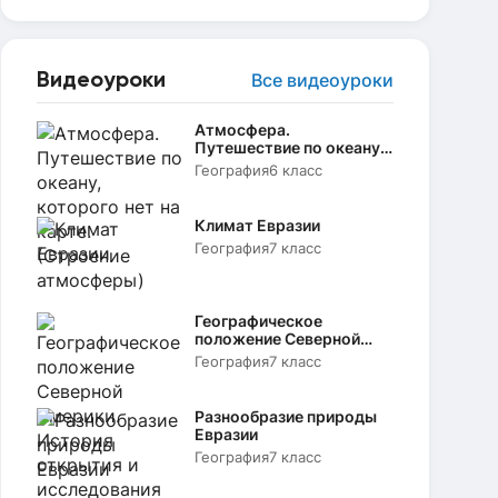
Видеоуроки
Все видеоуроки
Атмосфера.
Путешествие по океану,
которого нет на карте.
География
6 класс
(Строение атмосферы)
Климат Евразии
География
7 класс
Географическое
положение Северной
Америки. История
География
7 класс
открытия и
исследования
Разнообразие природы
Евразии
География
7 класс