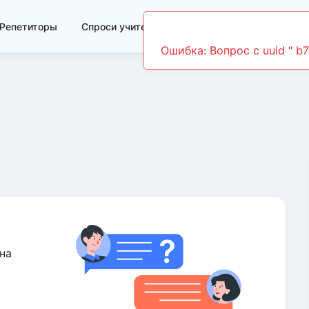
Репетиторы
Спроси учителя
Видеоуроки
Ошибка: Вопрос c uuid " b
на