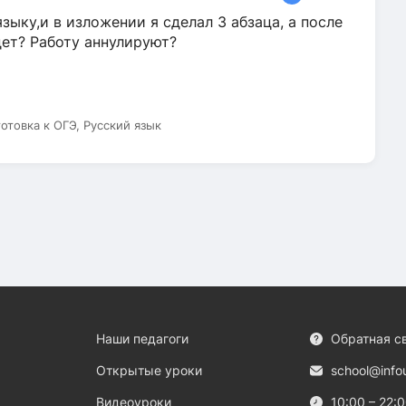
зыку,и в изложении я сделал 3 абзаца, а после
дет? Работу аннулируют?
готовка к ОГЭ, Русский язык
Наши педагоги
Обратная с
Открытые уроки
school@info
Видеоуроки
10:00 – 22: