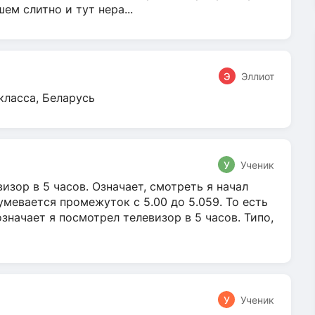
м слитно и тут нера...
Э
Эллиот
класса, Беларусь
У
Ученик
зор в 5 часов. Означает, смотреть я начал
умевается промежуток с 5.00 до 5.059. То есть
 означает я посмотрел телевизор в 5 часов. Типо,
У
Ученик