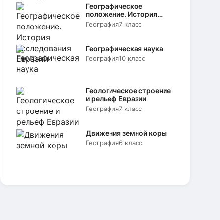
Географическое
положение. История
исследования Евразии
География
7 класс
Географическая наука
География
10 класс
Геологическое строение
и рельеф Евразии
География
7 класс
Движения земной коры
География
6 класс