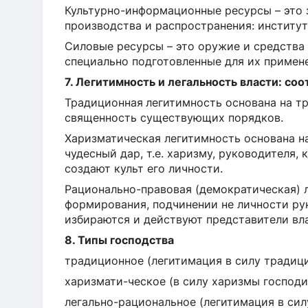
Культурно-информационные ресурсы – это 
производства и распространения: институт
Силовые ресурсы – это оружие и средства
специально подготовленные для их примен
7. Легитимность и легальность власти: со
Традиционная
легитимность основана на тр
священность существующих порядков.
Харизматическая легитимность основана на
чудесный дар, т.е. харизму, руководите­ля,
создают культ его лич­ности.
Рационально-правовая (демократическая) 
формирования, подчинении не личности рук
избираются и действуют представители вл
8. Типы господства
традиционное (легитимация в силу традиц
харизмати-ческое (в силу харизмы господи
легально-рациональное (легитимация в си