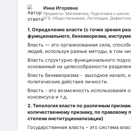
Инна Игоревна
Предметы:
Математика, Подготовка к школе,
ЕГЭ, Обществознание, Логопедия, Дефектоло
Литературное чтение, Подготовка к ОГЭ, Рус
1. Определение власти (с точки зрения ра
функционального, бихевиоризма, инструм
Власть — это организованная сила, способ
людей, используя разные методы, в том чи
Власть структурно-функционального подхо
основанный на целесообразности разделен
Власть бихевиоризма - выходное начало, 
политические действия личности.
Власть - это возможность использования о
консенсуса и т.д.
2. Типология власти по различным признак
количественному признаку, по правовому п
степени институционализации)
Государственная власть – это система вл