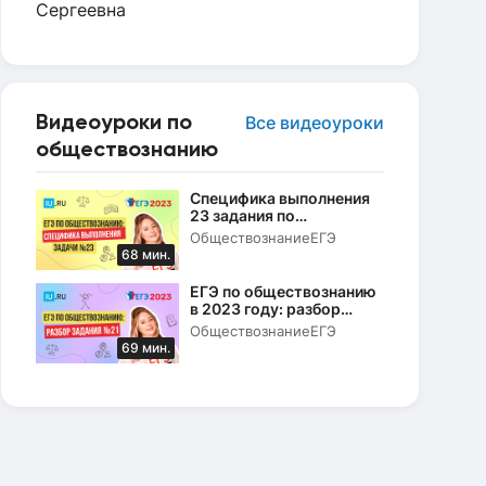
Видеоуроки по
Все видеоуроки
обществознанию
Специфика выполнения
23 задания по
Конституции РФ в ЕГЭ по
Обществознание
ЕГЭ
обществознанию в 2023
68 мин.
году
ЕГЭ по обществознанию
в 2023 году: разбор
задания № 21
Обществознание
ЕГЭ
69 мин.