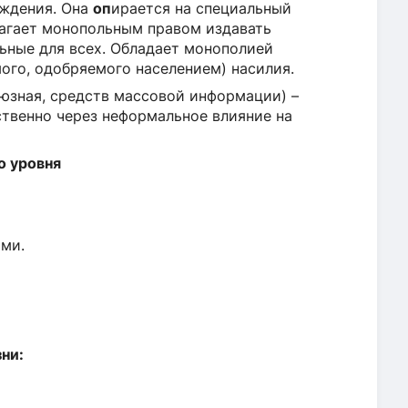
уждения. Она
оп
ирается на специальный
лагает монопольным правом издавать
ьные для всех. Обладает монополией
ого, одобряемого населением) насилия.
юз­ная, средств массовой информации) –
твенно через неформальное влияние на
о уровня
ми.
ни: