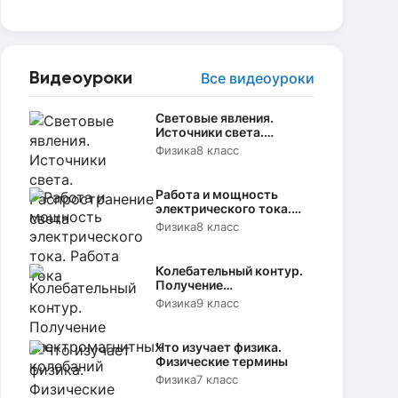
Видеоуроки
Все видеоуроки
Световые явления.
Источники света.
Распространение света
Физика
8 класс
Работа и мощность
электрического тока.
Работа тока
Физика
8 класс
Колебательный контур.
Получение
электромагнитных
Физика
9 класс
колебаний
Что изучает физика.
Физические термины
Физика
7 класс