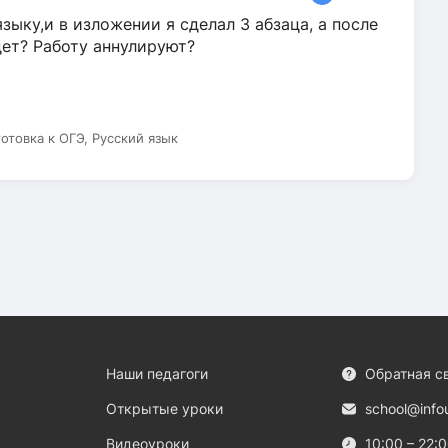
зыку,и в изложении я сделал 3 абзаца, а после
дет? Работу аннулируют?
готовка к ОГЭ, Русский язык
Наши педагоги
Обратная с
Открытые уроки
school@info
Видеоуроки
10:00 – 22: