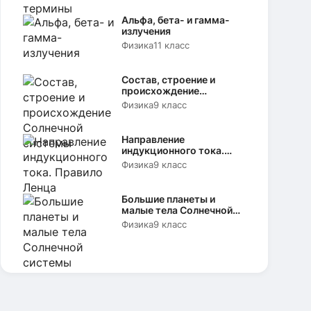
Альфа, бета- и гамма-
излучения
Физика
11 класс
Состав, строение и
происхождение
Солнечной системы
Физика
9 класс
Направление
индукционного тока.
Правило Ленца
Физика
9 класс
Большие планеты и
малые тела Солнечной
системы
Физика
9 класс