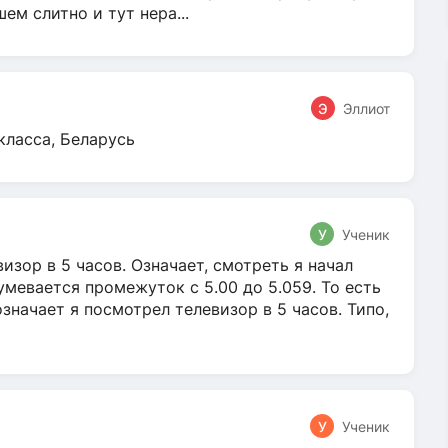
м слитно и тут нера...
Э
Эллиот
класса, Беларусь
У
Ученик
зор в 5 часов. Означает, смотреть я начал
умевается промежуток с 5.00 до 5.059. То есть
 означает я посмотрел телевизор в 5 часов. Типо,
У
Ученик