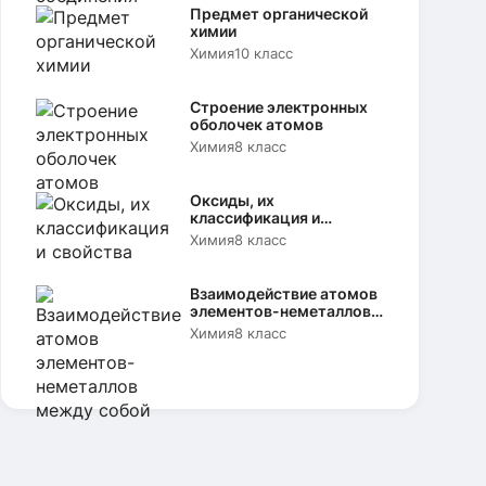
Предмет органической
химии
Химия
10 класс
Строение электронных
оболочек атомов
Химия
8 класс
Оксиды, их
классификация и
свойства
Химия
8 класс
Взаимодействие атомов
элементов-неметаллов
между собой
Химия
8 класс