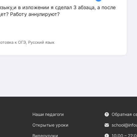
зыку,и в изложении я сделал 3 абзаца, а после
дет? Работу аннулируют?
готовка к ОГЭ, Русский язык
Наши педагоги
Обратная с
Открытые уроки
school@info
Видеоуроки
10:00 – 22: