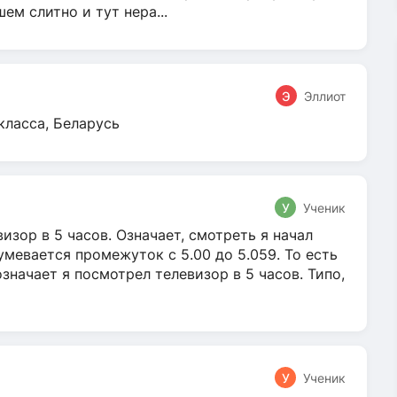
м слитно и тут нера...
Э
Эллиот
класса, Беларусь
У
Ученик
зор в 5 часов. Означает, смотреть я начал
умевается промежуток с 5.00 до 5.059. То есть
 означает я посмотрел телевизор в 5 часов. Типо,
У
Ученик