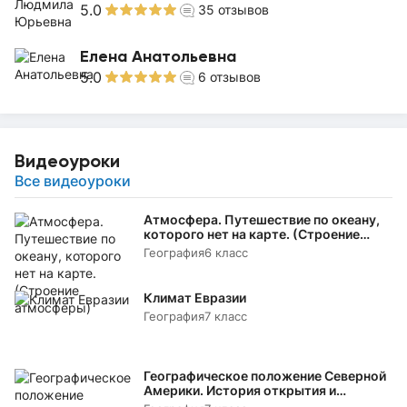
5.0
35
отзывов
Елена Анатольевна
5.0
6
отзывов
Видеоуроки
Все видеоуроки
Атмосфера. Путешествие по океану,
которого нет на карте. (Строение
атмосферы)
География
6 класс
Климат Евразии
География
7 класс
Географическое положение Северной
Америки. История открытия и
исследования