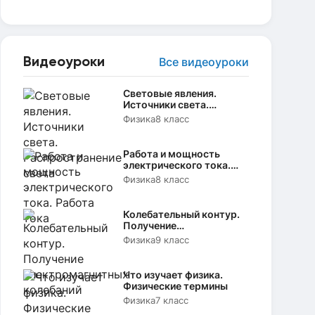
Видеоуроки
Все видеоуроки
Световые явления.
Источники света.
Распространение света
Физика
8 класс
Работа и мощность
электрического тока.
Работа тока
Физика
8 класс
Колебательный контур.
Получение
электромагнитных
Физика
9 класс
колебаний
Что изучает физика.
Физические термины
Физика
7 класс