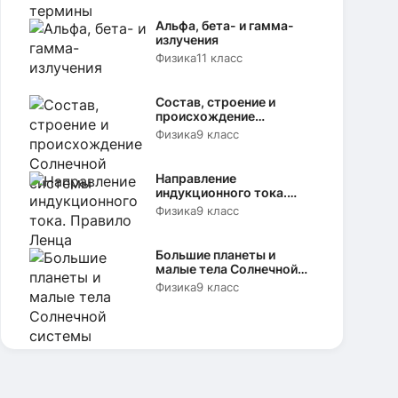
Альфа, бета- и гамма-
излучения
Физика
11 класс
Состав, строение и
происхождение
Солнечной системы
Физика
9 класс
Направление
индукционного тока.
Правило Ленца
Физика
9 класс
Большие планеты и
малые тела Солнечной
системы
Физика
9 класс