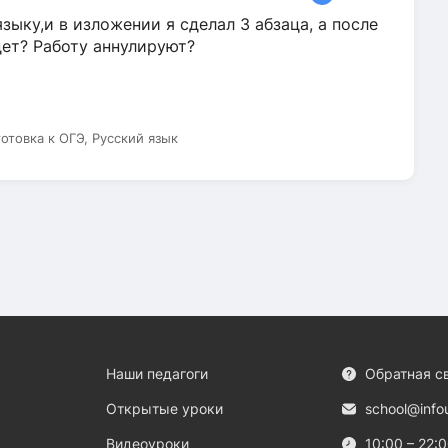
зыку,и в изложении я сделал 3 абзаца, а после
дет? Работу аннулируют?
готовка к ОГЭ, Русский язык
Наши педагоги
Обратная с
Открытые уроки
school@info
Видеоуроки
10:00 – 22: