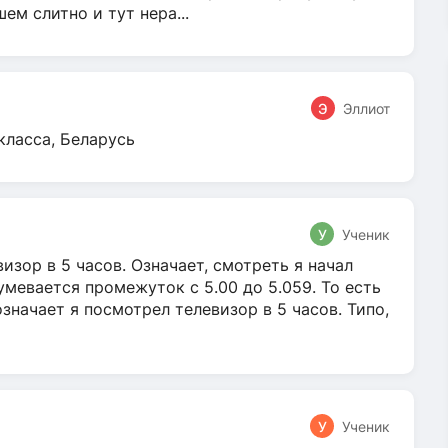
м слитно и тут нера...
Э
Эллиот
класса, Беларусь
У
Ученик
зор в 5 часов. Означает, смотреть я начал
умевается промежуток с 5.00 до 5.059. То есть
 означает я посмотрел телевизор в 5 часов. Типо,
У
Ученик