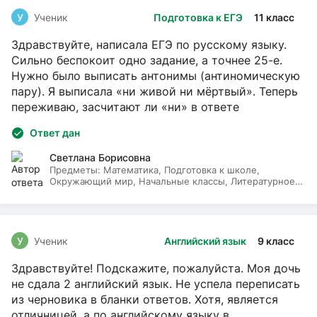
У
Ученик
Подготовка к ЕГЭ
11 класс
Здравствуйте, написала ЕГЭ по русскому языку.
Сильно беспокоит одно задание, а точнее 25-е.
Нужно было выписать антонимы (антиномическую
пару). Я выписала «ни живой ни мёртвый». Теперь
переживаю, засчитают ли «ни» в ответе
Ответ дан
Светлана Борисовна
Предметы:
Математика, Подготовка к школе,
Окружающий мир, Начальные классы, Литературное
чтение, Русский язык
У
Ученик
Английский язык
9 класс
Здравствуйте! Подскажите, пожалуйста. Моя дочь
не сдала 2 английский язык. Не успела переписать
из черновика в бланки ответов. Хотя, является
отличницей, а по английскому языку в