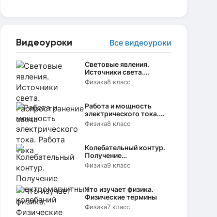
Видеоуроки
Все видеоуроки
Световые явления.
Источники света.
Распространение света
Физика
8 класс
Работа и мощность
электрического тока.
Работа тока
Физика
8 класс
Колебательный контур.
Получение
электромагнитных
Физика
9 класс
колебаний
Что изучает физика.
Физические термины
Физика
7 класс