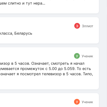
м слитно и тут нера...
Э
Эллиот
класса, Беларусь
У
Ученик
зор в 5 часов. Означает, смотреть я начал
умевается промежуток с 5.00 до 5.059. То есть
 означает я посмотрел телевизор в 5 часов. Типо,
У
Ученик