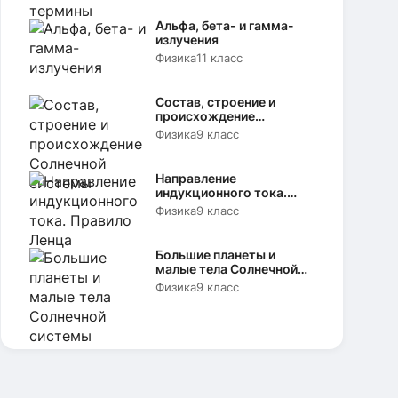
Альфа, бета- и гамма-
излучения
Физика
11 класс
Состав, строение и
происхождение
Солнечной системы
Физика
9 класс
Направление
индукционного тока.
Правило Ленца
Физика
9 класс
Большие планеты и
малые тела Солнечной
системы
Физика
9 класс