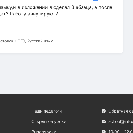
зыку,и в изложении я сделал 3 абзаца, а после
дет? Работу аннулируют?
готовка к ОГЭ, Русский язык
Наши педагоги
Обратная с
Открытые уроки
school@info
Видеоуроки
10:00 – 22: