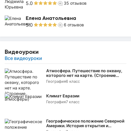
5.0
35
отзывов
Елена Анатольевна
5.0
6
отзывов
Видеоуроки
Все видеоуроки
Атмосфера. Путешествие по океану,
которого нет на карте. (Строение
атмосферы)
География
6 класс
Климат Евразии
География
7 класс
Географическое положение Северной
Америки. История открытия и
исследования