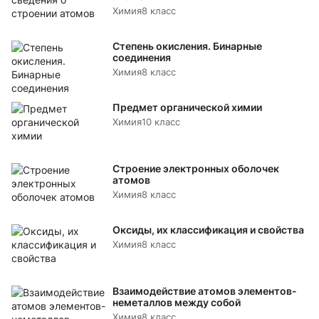
Химия
8 класс
Степень окисления. Бинарные
соединения
Химия
8 класс
Предмет органической химии
Химия
10 класс
Строение электронных оболочек
атомов
Химия
8 класс
Оксиды, их классификация и свойства
Химия
8 класс
Взаимодействие атомов элементов-
неметаллов между собой
Химия
8 класс