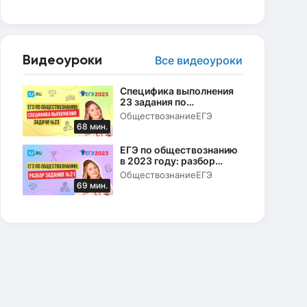
Видеоуроки
Все видеоуроки
Специфика выполнения
23 задания по
Конституции РФ в ЕГЭ по
Обществознание
ЕГЭ
обществознанию в 2023
68 мин.
году
ЕГЭ по обществознанию
в 2023 году: разбор
задания № 21
Обществознание
ЕГЭ
69 мин.