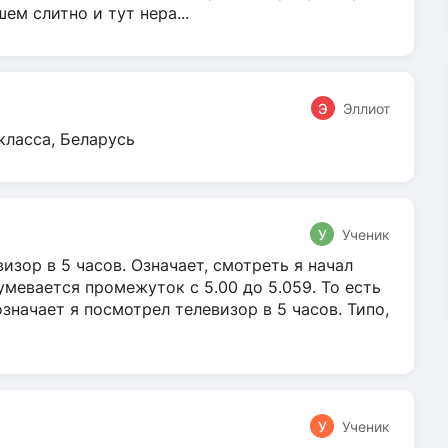
м слитно и тут нера...
Э
Эллиот
класса, Беларусь
У
Ученик
зор в 5 часов. Означает, смотреть я начал
умевается промежуток с 5.00 до 5.059. То есть
 означает я посмотрел телевизор в 5 часов. Типо,
У
Ученик