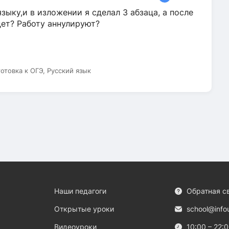
зыку,и в изложении я сделал 3 абзаца, а после
дет? Работу аннулируют?
готовка к ОГЭ, Русский язык
Наши педагоги
Обратная с
Открытые уроки
school@info
Видеоуроки
10:00 – 22: