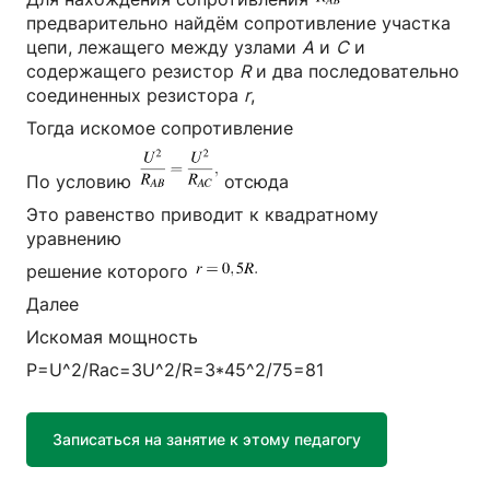
предварительно найдём сопротивление участка
цепи, лежащего между узлами
A
и
C
и
содержащего резистор
R
и два последовательно
соединенных резистора
r
,
Тогда искомое сопротивление
По условию
отсюда
Это равенство приводит к квадратному
уравнению
решение которого
Далее
Искомая мощность
P=U^2/Rac=3U^2/R=3*45^2/75=81
Записаться на занятие к этому педагогу