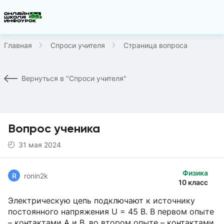
Главная
Спроси учителя
Страница вопроса
Вернуться в "Спроси учителя"
Вопрос ученика
31 мая 2024
Физика
R
ronin2k
10 класс
Электрическую цепь подключают к источнику
постоянного напряжения U = 45 В. В первом опыте
– контактами A и B, во втором опыте – контактами