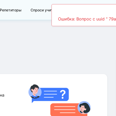
Репетиторы
Спроси учителя
Видеоуроки
Ошибка: Вопрос c uuid " 7
на