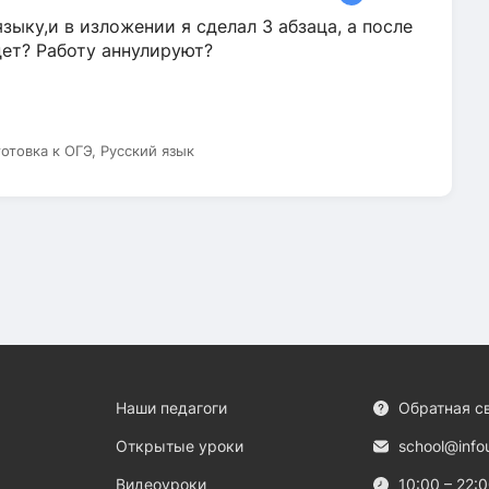
зыку,и в изложении я сделал 3 абзаца, а после
дет? Работу аннулируют?
готовка к ОГЭ, Русский язык
Наши педагоги
Обратная с
Открытые уроки
school@info
Видеоуроки
10:00 – 22: