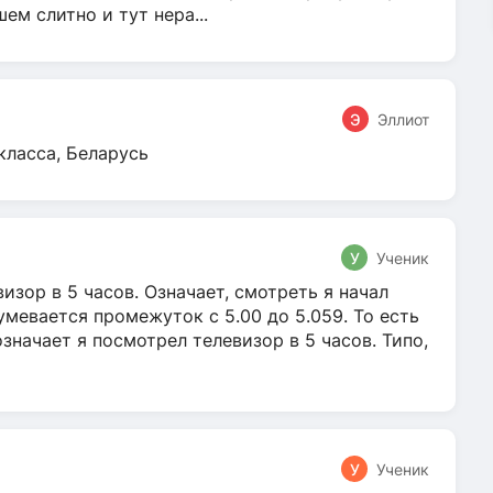
м слитно и тут нера...
Э
Эллиот
класса, Беларусь
У
Ученик
зор в 5 часов. Означает, смотреть я начал
умевается промежуток с 5.00 до 5.059. То есть
 означает я посмотрел телевизор в 5 часов. Типо,
У
Ученик