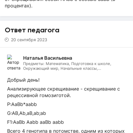
процентах).
Ответ педагога
20 сентября 2023
Наталья Васильевна
Предметы:
Математика, Подготовка к школе,
Окружающий мир, Начальные классы,
Литературное чтение, Русский язык, Онлайн няня
Добрый день!
Анализирующее скрещивание - скрещивание с
рецессивной гомозиготой.
Р:АаBb*aabb
G:AB,Ab,aB,ab;ab
F1:AaBb Aabb aaBb aabb
Всего 4 генотипа в потомстве, одним из которых