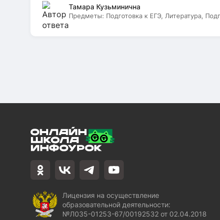
Тамара Кузьминична
Предметы:
Подготовка к ЕГЭ, Литература, Под
Лицензия на осуществление
образовательной деятельности:
№Л035-01253-67/00192532 от 02.04.2018