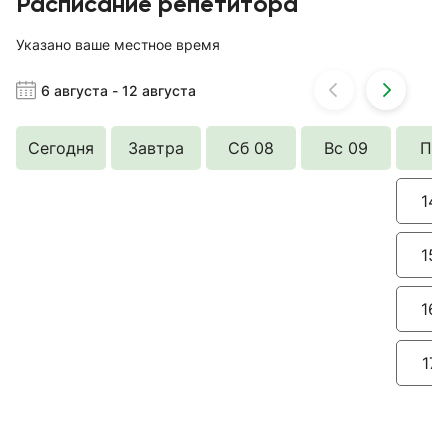
Расписание репетитора
Указано ваше местное время
6 августа
-
12 августа
Сегодня
Завтра
Сб 08
Вс 09
Пн 
14:
15:
16:
17: