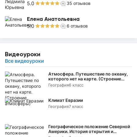
5.0
35
отзывов
Елена Анатольевна
5.0
6
отзывов
Видеоуроки
Все видеоуроки
Атмосфера. Путешествие по океану,
которого нет на карте. (Строение
атмосферы)
География
6 класс
Климат Евразии
География
7 класс
Географическое положение Северной
Америки. История открытия и
исследования