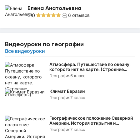
Елена Анатольевна
5.0
6
отзывов
Видеоуроки по географии
Все видеоуроки
Атмосфера. Путешествие по океану,
которого нет на карте. (Строение
атмосферы)
География
6 класс
Климат Евразии
География
7 класс
Географическое положение Северной
Америки. История открытия и
исследования
География
7 класс