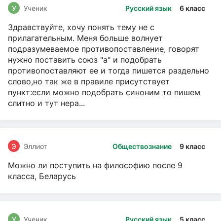
У
Ученик
Русский язык
6 класс
Здравствуйте, хочу понять тему не с
прилагательным. Меня больше волнует
подразумеваемое противопоставление, говорят
нужно поставить союз "а" и подобрать
противопоставляют ее и тогда пишется раздельно
слово,но так же в правиле присутствует
пункт:если можно подобрать синоним то пишем
слитно и тут нера...
Э
Эллиот
Обществознание
9 класс
Можно ли поступить на философию после 9
класса, Беларусь
У
Ученик
Русский язык
5 класс