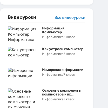
Видеоуроки
Все видеоуроки
Информация.
Компьютер.
Информатика
Информатика
5 класс
Как устроен компьютер
Информатика
5 класс
Измерение информации
Информатика
7 класс
Основные компоненты
компьютера и их
функции
Информатика
7 класс