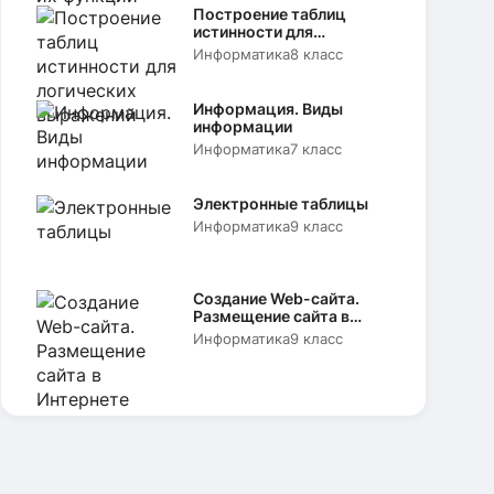
Построение таблиц
истинности для
логических выражений
Информатика
8 класс
Информация. Виды
информации
Информатика
7 класс
Электронные таблицы
Информатика
9 класс
Создание Web-сайта.
Размещение сайта в
Интернете
Информатика
9 класс