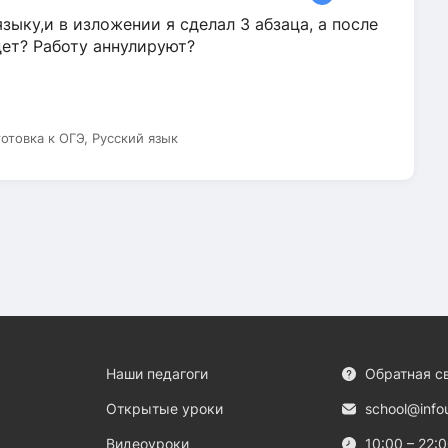
зыку,и в изложении я сделал 3 абзаца, а после
дет? Работу аннулируют?
готовка к ОГЭ, Русский язык
Наши педагоги
Обратная с
Открытые уроки
school@info
Видеоуроки
10:00 – 22: