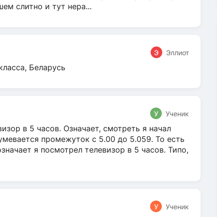
м слитно и тут нера...
Э
Эллиот
класса, Беларусь
У
Ученик
зор в 5 часов. Означает, смотреть я начал
умевается промежуток с 5.00 до 5.059. То есть
 означает я посмотрел телевизор в 5 часов. Типо,
У
Ученик