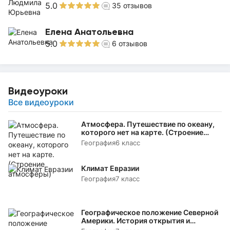
5.0
35
отзывов
Елена Анатольевна
5.0
6
отзывов
Видеоуроки
Все видеоуроки
Атмосфера. Путешествие по океану,
которого нет на карте. (Строение
атмосферы)
География
6 класс
Климат Евразии
География
7 класс
Географическое положение Северной
Америки. История открытия и
исследования