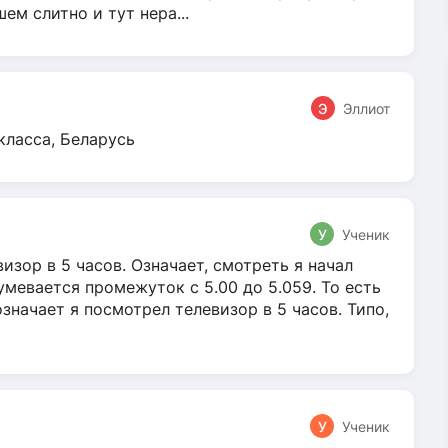
м слитно и тут нера...
Э
Эллиот
класса, Беларусь
У
Ученик
зор в 5 часов. Означает, смотреть я начал
умевается промежуток с 5.00 до 5.059. То есть
 означает я посмотрел телевизор в 5 часов. Типо,
У
Ученик