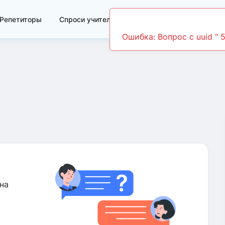
Репетиторы
Спроси учителя
Видеоуроки
Ошибка: Вопрос c uuid " 
на