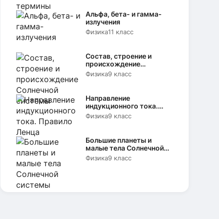
Альфа, бета- и гамма-
излучения
Физика
11 класс
Состав, строение и
происхождение
Солнечной системы
Физика
9 класс
Направление
индукционного тока.
Правило Ленца
Физика
9 класс
Большие планеты и
малые тела Солнечной
системы
Физика
9 класс