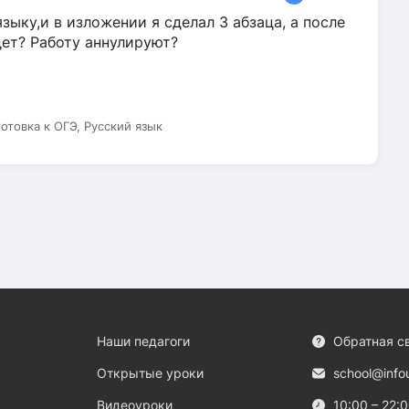
зыку,и в изложении я сделал 3 абзаца, а после
дет? Работу аннулируют?
готовка к ОГЭ, Русский язык
Наши педагоги
Обратная с
Открытые уроки
school@info
Видеоуроки
10:00 – 22: