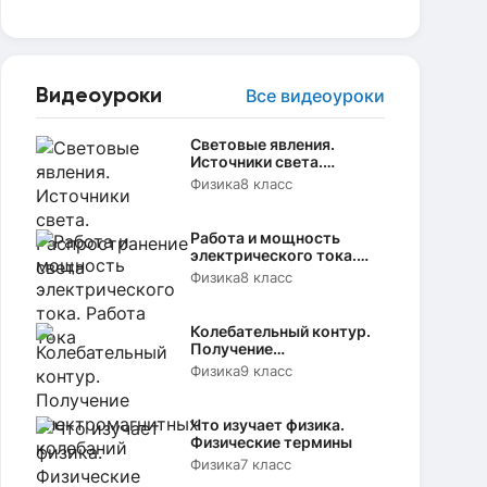
Видеоуроки
Все видеоуроки
Световые явления.
Источники света.
Распространение света
Физика
8 класс
Работа и мощность
электрического тока.
Работа тока
Физика
8 класс
Колебательный контур.
Получение
электромагнитных
Физика
9 класс
колебаний
Что изучает физика.
Физические термины
Физика
7 класс