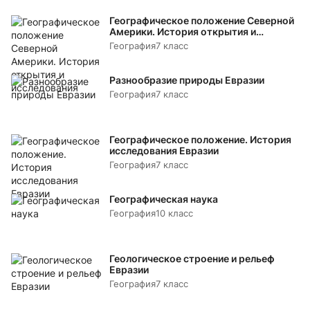
Географическое положение Северной
Америки. История открытия и
исследования
География
7 класс
Разнообразие природы Евразии
География
7 класс
Географическое положение. История
исследования Евразии
География
7 класс
Географическая наука
География
10 класс
Геологическое строение и рельеф
Евразии
География
7 класс