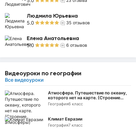
5.0
23
отзыва
Людмила Юрьевна
5.0
35
отзывов
Елена Анатольевна
5.0
6
отзывов
Видеоуроки по географии
Все видеоуроки
Атмосфера. Путешествие по океану,
которого нет на карте. (Строение
атмосферы)
География
6 класс
Климат Евразии
География
7 класс