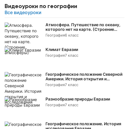
Видеоуроки по географии
Все видеоуроки
Атмосфера. Путешествие по океану,
которого нет на карте. (Строение
атмосферы)
География
6 класс
Климат Евразии
География
7 класс
Географическое положение Северной
Америки. История открытия и
исследования
География
7 класс
Разнообразие природы Евразии
География
7 класс
Географическое положение. История
исследования Евразии