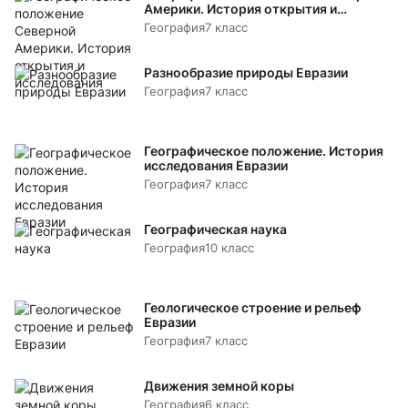
Америки. История открытия и
исследования
География
7 класс
Разнообразие природы Евразии
География
7 класс
Географическое положение. История
исследования Евразии
География
7 класс
Географическая наука
География
10 класс
Геологическое строение и рельеф
Евразии
География
7 класс
Движения земной коры
География
6 класс