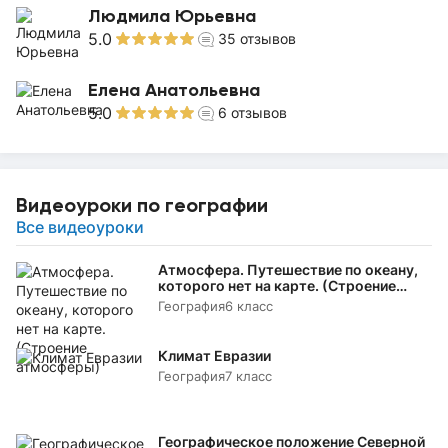
Людмила Юрьевна
5.0
35
отзывов
Елена Анатольевна
5.0
6
отзывов
Видеоуроки по географии
Все видеоуроки
Атмосфера. Путешествие по океану,
которого нет на карте. (Строение
атмосферы)
География
6 класс
Климат Евразии
География
7 класс
Географическое положение Северной