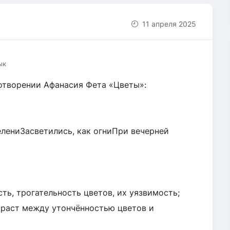
11 апреля 2025
ык
отворении Афанасия Фета «Цветы»:
елениЗасветились, как огниПри вечерней
ь, трогательность цветов, их уязвимость;
раст между утончённостью цветов и