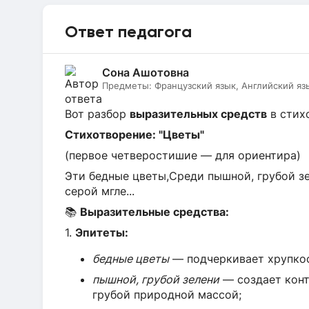
Ответ педагога
Сона Ашотовна
Предметы:
Французский язык, Английский яз
Вот разбор
выразительных средств
в стих
Стихотворение: "Цветы"
(первое четверостишие — для ориентира)
Эти бедные цветы,Среди пышной, грубой з
серой мгле...
📚
Выразительные средства:
1.
Эпитеты:
бедные цветы
— подчеркивает хрупкост
пышной, грубой зелени
— создает конт
грубой природной массой;