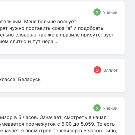
У
Ученик
гательным. Меня больше волнует
ят нужно поставить союз "а" и подобрать
ельно слово,но так же в правиле присутствует
м слитно и тут нера...
Э
Эллиот
класса, Беларусь
У
Ученик
зор в 5 часов. Означает, смотреть я начал
умевается промежуток с 5.00 до 5.059. То есть
 означает я посмотрел телевизор в 5 часов. Типо,