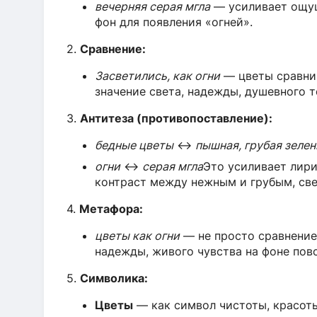
вечерняя серая мгла
— усиливает ощущ
фон для появления «огней».
2.
Сравнение:
Засветились, как огни
— цветы сравнив
значение света, надежды, душевного т
3.
Антитеза (противопоставление):
бедные цветы
↔
пышная, грубая зелен
огни
↔
серая мгла
Это усиливает лири
контраст между нежным и грубым, све
4.
Метафора:
цветы как огни
— не просто сравнение
надежды, живого чувства на фоне пов
5.
Символика:
Цветы
— как символ чистоты, красоты