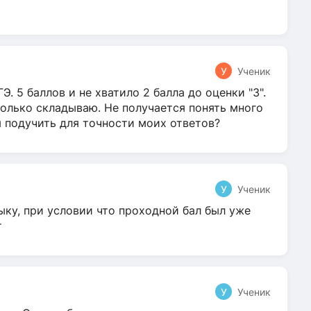
У
Ученик
Э. 5 баллов и не хватило 2 балла до оценки "3".
олько складываю. Не получается понять много
я подучить для точности моих ответов?
У
Ученик
ыку, при условии что проходной бал был уже
т
У
Ученик