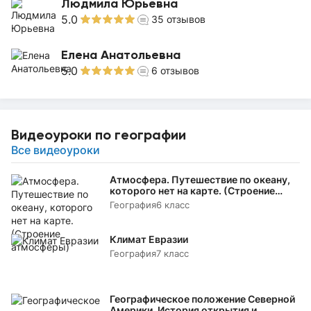
Людмила Юрьевна
5.0
35
отзывов
Елена Анатольевна
5.0
6
отзывов
Видеоуроки по географии
Все видеоуроки
Атмосфера. Путешествие по океану,
которого нет на карте. (Строение
атмосферы)
География
6 класс
Климат Евразии
География
7 класс
Географическое положение Северной
Америки. История открытия и