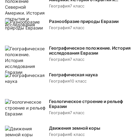
исследования
География
7 класс
Разнообразие природы Евразии
География
7 класс
Географическое положение. История
исследования Евразии
География
7 класс
Географическая наука
География
10 класс
Геологическое строение и рельеф
Евразии
География
7 класс
Движения земной коры
География
6 класс