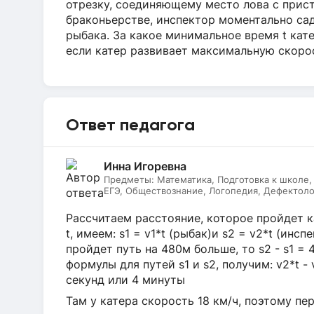
отрезку, соединяющему место лова с прист
браконьерстве, инспектор моментально сад
рыбака. За какое минимальное время t кат
если катер развивает максимальную скоро
Ответ педагога
Инна Игоревна
Предметы:
Математика, Подготовка к школе,
ЕГЭ, Обществознание, Логопедия, Дефектоло
Литературное чтение, Подготовка к ОГЭ, Рус
Рассчитаем расстояние, которое пройдет 
t, имеем: s1 = v1*t (рыбак)и s2 = v2*t (инс
пройдет путь на 480м больше, то s2 - s1 =
формулы для путей s1 и s2, получим: v2*t - 
секунд или 4 минуты
Там у катера скорость 18 км/ч, поэтому пе