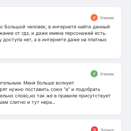
У
Ученик
о Большой человек, в интернете найти данный
жание от гдз, и даже имена персонажей есть.
у доступа нет, а в интернете даже на платных
У
Ученик
гательным. Меня больше волнует
ят нужно поставить союз "а" и подобрать
ельно слово,но так же в правиле присутствует
м слитно и тут нера...
Э
Эллиот