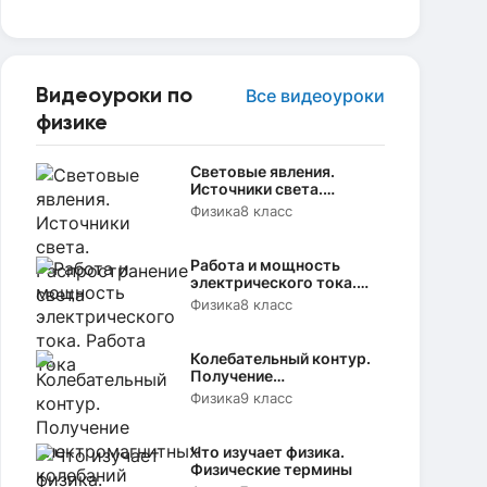
Видеоуроки по
Все видеоуроки
физике
Световые явления.
Источники света.
Распространение света
Физика
8 класс
Работа и мощность
электрического тока.
Работа тока
Физика
8 класс
Колебательный контур.
Получение
электромагнитных
Физика
9 класс
колебаний
Что изучает физика.
Физические термины