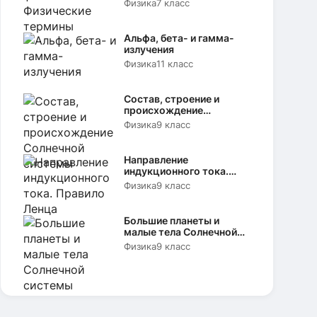
Физика
7 класс
Альфа, бета- и гамма-
излучения
Физика
11 класс
Состав, строение и
происхождение
Солнечной системы
Физика
9 класс
Направление
индукционного тока.
Правило Ленца
Физика
9 класс
Большие планеты и
малые тела Солнечной
системы
Физика
9 класс