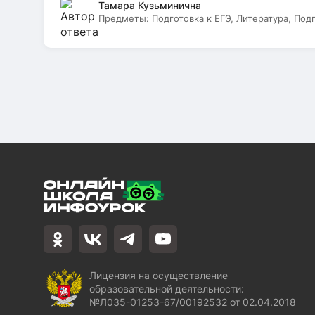
Тамара Кузьминична
Предметы:
Подготовка к ЕГЭ, Литература, Под
Лицензия на осуществление
образовательной деятельности:
№Л035-01253-67/00192532 от 02.04.2018