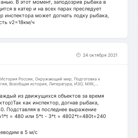
анью. В этот момент, заподозрив рыбака в
ится в катер и на всех парах преследует
ер инспектора может догнать лодку рыбака,
сть v2=18км/ч
24 октября 2021
 История России, Окружающий мир, Подготовка к
гия, Всеобщая история, Литература, ИЗО, МХК,
ский язык
каждый из движущихся объектов за время
пектор)Так как инспектор, догнав рыбака,
 40. Подставляя в последнее выражение
v1*t = 480 или 5*t - 3*t = 4802*t=480t=240
реводим в 5 м/с