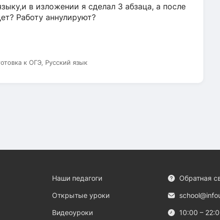
зыку,и в изложении я сделал 3 абзаца, а после
дет? Работу аннулируют?
готовка к ОГЭ, Русский язык
Наши педагоги
Обратная с
Открытые уроки
school@info
Видеоуроки
10:00 – 22: