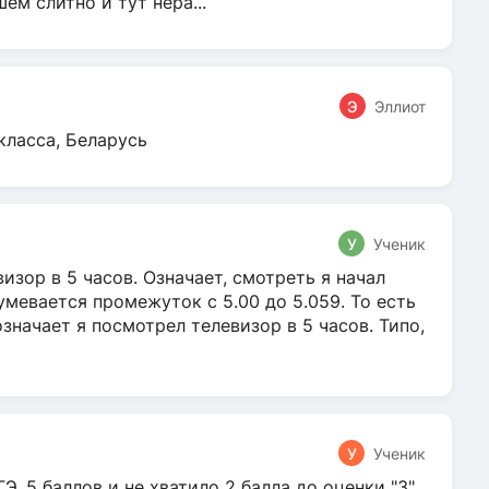
м слитно и тут нера...
Э
Эллиот
класса, Беларусь
У
Ученик
зор в 5 часов. Означает, смотреть я начал
умевается промежуток с 5.00 до 5.059. То есть
 означает я посмотрел телевизор в 5 часов. Типо,
У
Ученик
Э. 5 баллов и не хватило 2 балла до оценки "3".