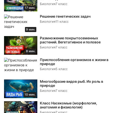
Биология
7 класс
17 мин.
Решение генетических задач
Биология
11 класс
9 мин.
Размножение покрытосеменных
растений. Вегетативное и половое
Биология
7 класс
8 мин.
Приспособления организмов к жизни в
природе
Биология
5 класс
Многообразие видов рыб. Их роль в
природе
Биология
7 класс
10 мин.
Класс Насекомые (морфология,
анатомия и физиология)
Биология
7 класс