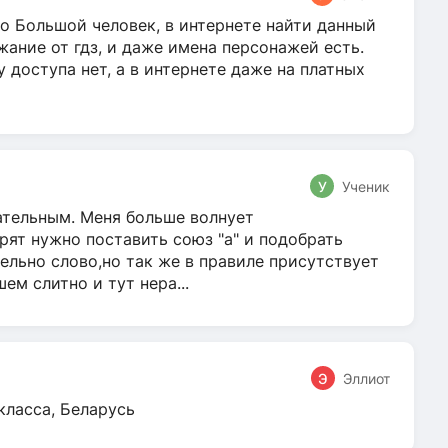
о Большой человек, в интернете найти данный
жание от гдз, и даже имена персонажей есть.
у доступа нет, а в интернете даже на платных
У
Ученик
гательным. Меня больше волнует
ят нужно поставить союз "а" и подобрать
ельно слово,но так же в правиле присутствует
м слитно и тут нера...
Э
Эллиот
класса, Беларусь