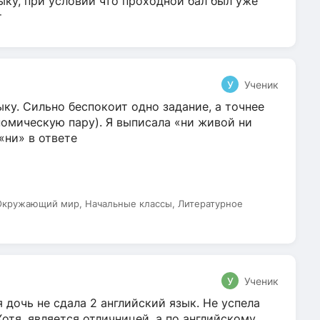
ыку, при условии что проходной бал был уже
т
У
Ученик
ку. Сильно беспокоит одно задание, а точнее
омическую пару). Я выписала «ни живой ни
 «ни» в ответе
 Окружающий мир, Начальные классы, Литературное
У
Ученик
 дочь не сдала 2 английский язык. Не успела
Хотя, является отличницей, а по английскому