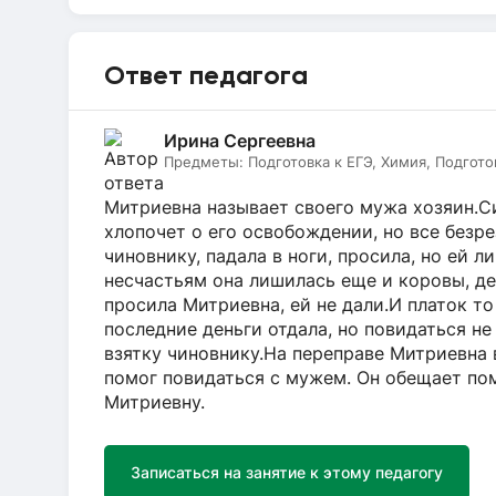
Ответ педагога
Ирина Сергеевна
Предметы:
Подготовка к ЕГЭ, Химия, Подгото
Митриевна называет своего мужа хозяин.Си
хлопочет о его освобождении, но все безре
чиновнику, падала в ноги, просила, но ей л
несчастьям она лишилась еще и коровы, де
просила Митриевна, ей не дали.И платок то
последние деньги отдала, но повидаться не
взятку чиновнику.На переправе Митриевна в
помог повидаться с мужем. Он обещает пом
Митриевну.
Записаться на занятие к этому педагогу