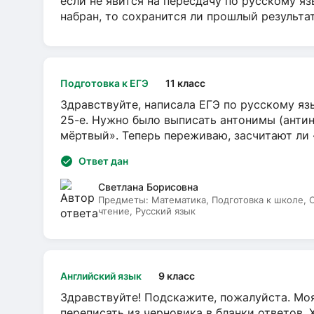
если не явится на пересдачу по русскому яз
набран, то сохранится ли прошлый результа
Подготовка к ЕГЭ
11 класс
Здравствуйте, написала ЕГЭ по русскому язы
25-е. Нужно было выписать антонимы (антин
мёртвый». Теперь переживаю, засчитают ли
Ответ дан
Светлана Борисовна
Предметы:
Математика, Подготовка к школе,
чтение, Русский язык
Английский язык
9 класс
Здравствуйте! Подскажите, пожалуйста. Моя
переписать из черновика в бланки ответов. 