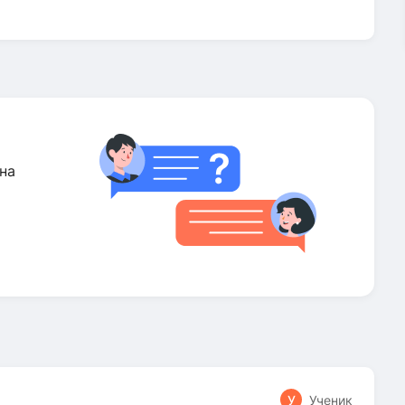
на
У
Ученик