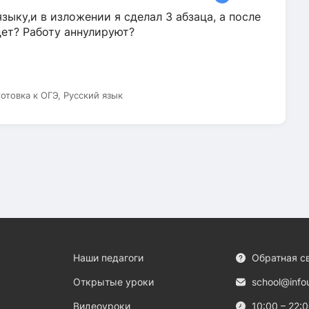
зыку,и в изложении я сделал 3 абзаца, а после
дет? Работу аннулируют?
готовка к ОГЭ, Русский язык
Наши педагоги
Обратная с
Открытые уроки
school@info
Видеоуроки
10:00 – 22: