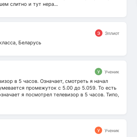
м слитно и тут нера...
Э
Эллиот
класса, Беларусь
У
Ученик
зор в 5 часов. Означает, смотреть я начал
умевается промежуток с 5.00 до 5.059. То есть
 означает я посмотрел телевизор в 5 часов. Типо,
У
Ученик