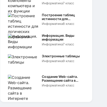
функции
Информатика
7 класс
Построение таблиц
истинности для
логических выражений
Информатика
8 класс
Информация. Виды
информации
Информатика
7 класс
Электронные таблицы
Информатика
9 класс
Создание Web-сайта.
Размещение сайта в
Интернете
Информатика
9 класс