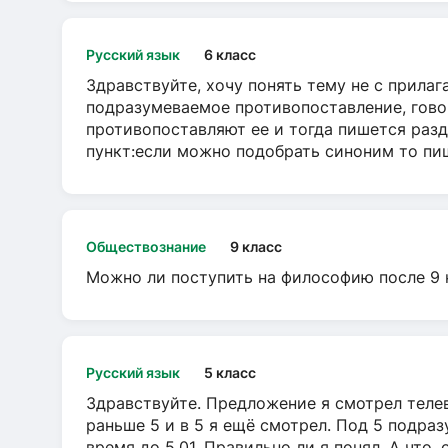
Русский язык
6 класс
Здравствуйте, хочу понять тему не с прила
подразумеваемое противопоставление, говор
противопоставляют ее и тогда пишется разд
пункт:если можно подобрать синоним то пише
Обществознание
9 класс
Можно ли поступить на философию после 9 
Русский язык
5 класс
Здравствуйте. Предложение я смотрел телеви
раньше 5 и в 5 я ещё смотрел. Под 5 подраз
время до 5.01. Правильно ли я понял. А что,