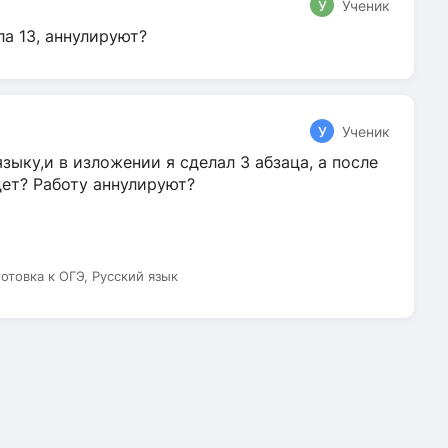
У
Ученик
ла 13, аннулируют?
У
Ученик
зыку,и в изложении я сделал 3 абзаца, а после
дет? Работу аннулируют?
готовка к ОГЭ, Русский язык