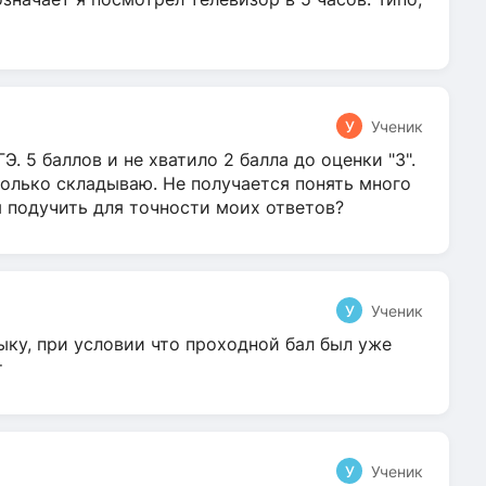
У
Ученик
Э. 5 баллов и не хватило 2 балла до оценки "3".
олько складываю. Не получается понять много
я подучить для точности моих ответов?
У
Ученик
ыку, при условии что проходной бал был уже
т
У
Ученик