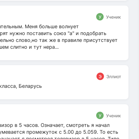
У
Ученик
гательным. Меня больше волнует
ят нужно поставить союз "а" и подобрать
ельно слово,но так же в правиле присутствует
м слитно и тут нера...
Э
Эллиот
класса, Беларусь
У
Ученик
зор в 5 часов. Означает, смотреть я начал
умевается промежуток с 5.00 до 5.059. То есть
 означает я посмотрел телевизор в 5 часов. Типо,