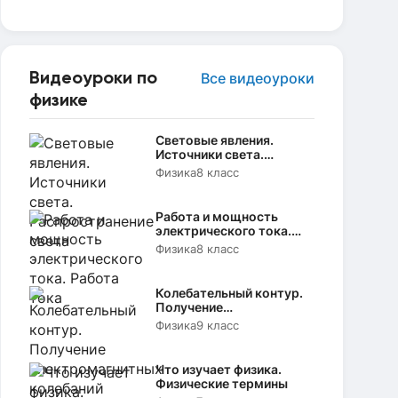
Видеоуроки по
Все видеоуроки
физике
Световые явления.
Источники света.
Распространение света
Физика
8 класс
Работа и мощность
электрического тока.
Работа тока
Физика
8 класс
Колебательный контур.
Получение
электромагнитных
Физика
9 класс
колебаний
Что изучает физика.
Физические термины