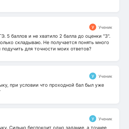
У
Ученик
Э. 5 баллов и не хватило 2 балла до оценки "3".
олько складываю. Не получается понять много
я подучить для точности моих ответов?
У
Ученик
ыку, при условии что проходной бал был уже
т
У
Ученик
ку. Сильно беспокоит одно задание, а точнее