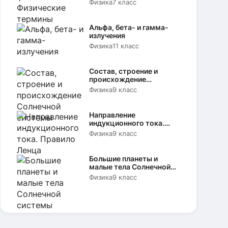
Физика
7 класс
Альфа, бета- и гамма-
излучения
Физика
11 класс
Состав, строение и
происхождение
Солнечной системы
Физика
9 класс
Направление
индукционного тока.
Правило Ленца
Физика
9 класс
Большие планеты и
малые тела Солнечной
системы
Физика
9 класс