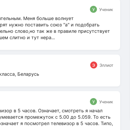
У
Ученик
гательным. Меня больше волнует
ят нужно поставить союз "а" и подобрать
ельно слово,но так же в правиле присутствует
м слитно и тут нера...
Э
Эллиот
класса, Беларусь
У
Ученик
зор в 5 часов. Означает, смотреть я начал
умевается промежуток с 5.00 до 5.059. То есть
 означает я посмотрел телевизор в 5 часов. Типо,