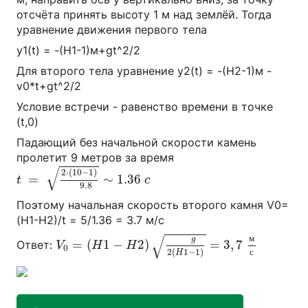
отсчёта принять высоту 1 м над землёй. Тогда
уравнение движения первого тела
y1(t) = -(H1-1)м+gt^2/2
Для второго тела уравнение y2(t) = -(H2-1)м -
v0*t+gt^2/2
Условие встречи - равенство времени в точке
(t,0)
Падающий без начальной скорости камень
пролетит 9 метров за время
t
=
2
⋅
(
10
−
1
)
9.8
∼
1.36
c
√
2
⋅
(
10
−
1
)
=
∼
1.36
t
c
9.8
Поэтому начальная скорость второго камня V0=
(H1-H2)/t = 5/1.36 = 3.7 м/с
V
0
=
(
H
1
−
H
2
)
g
2
(
H
1
−
1
)
=
3
,
7
м
с
√
м
g
=
(
1
−
2
)
=
3
,
7
Ответ:
V
H
H
0
2
(
1
−
1
)
с
H