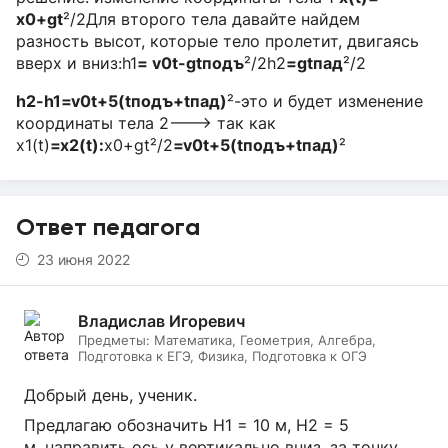
x0+gt
²/2Для второго тела давайте найдем
разность высот, которые тело пролетит, двигаясь
вверх и вниз:h1
= v0t-gtподъ
²/2h2
=gtпад
²/2
h2-h1=
v0t+5(tподъ+tпад)
²-это и будет изменение
координаты тела 2---> так как
x1(t)
=x2(t):
x0+gt²/2
=v0t+5(tподъ+tпад)
²
Ответ педагога
23 июня 2022
Владислав Игоревич
Предметы:
Математика, Геометрия, Алгебра,
Подготовка к ЕГЭ, Физика, Подготовка к ОГЭ
Добрый день, ученик.
Предлагаю обозначить H1 = 10 м, H2 = 5
м, направить ось y вертикально вниз, за точку