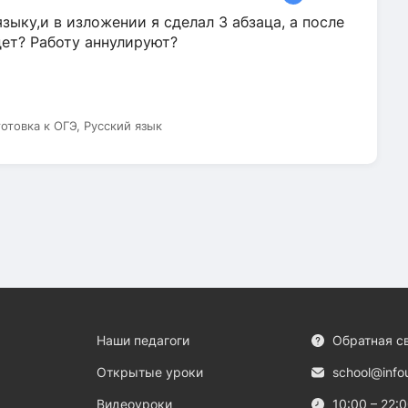
зыку,и в изложении я сделал 3 абзаца, а после
дет? Работу аннулируют?
готовка к ОГЭ, Русский язык
Наши педагоги
Обратная с
Открытые уроки
school@info
Видеоуроки
10:00 – 22: