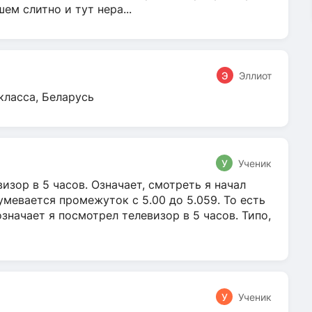
м слитно и тут нера...
Э
Эллиот
класса, Беларусь
У
Ученик
зор в 5 часов. Означает, смотреть я начал
умевается промежуток с 5.00 до 5.059. То есть
 означает я посмотрел телевизор в 5 часов. Типо,
У
Ученик