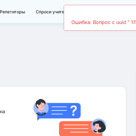
Репетиторы
Спроси учителя
Видеоуроки
Ошибка: Вопрос c uuid " 1
на