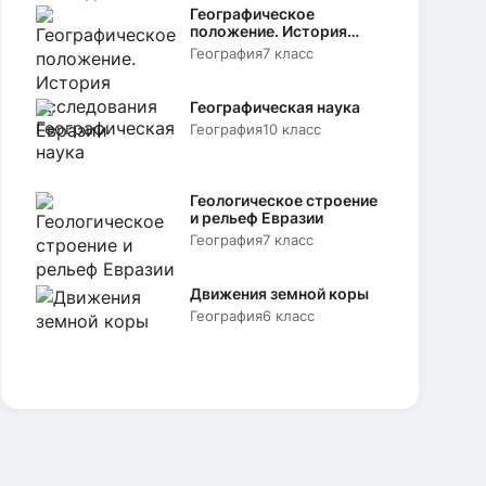
Географическое
положение. История
исследования Евразии
География
7 класс
Географическая наука
География
10 класс
Геологическое строение
и рельеф Евразии
География
7 класс
Движения земной коры
География
6 класс