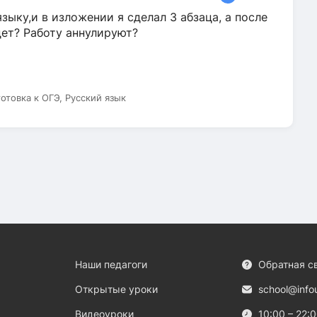
зыку,и в изложении я сделал 3 абзаца, а после
дет? Работу аннулируют?
готовка к ОГЭ, Русский язык
Наши педагоги
Обратная с
Открытые уроки
school@info
Видеоуроки
10:00 – 22: