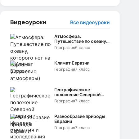
Видеоуроки
Все видеоуроки
Атмосфера.
Путешествие по океану,
которого нет на карте.
География
6 класс
(Строение атмосферы)
Климат Евразии
География
7 класс
Географическое
положение Северной
Америки. История
География
7 класс
открытия и
исследования
Разнообразие природы
Евразии
География
7 класс