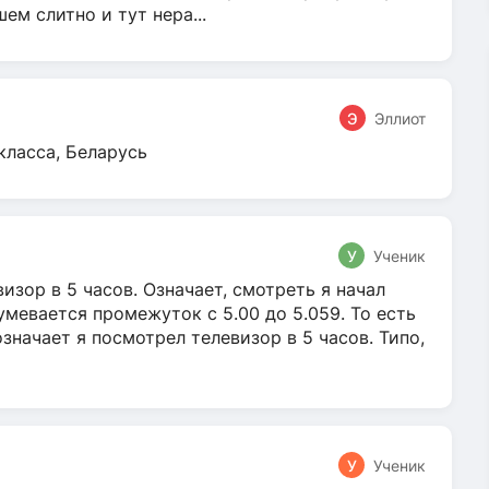
м слитно и тут нера...
Э
Эллиот
класса, Беларусь
У
Ученик
зор в 5 часов. Означает, смотреть я начал
умевается промежуток с 5.00 до 5.059. То есть
 означает я посмотрел телевизор в 5 часов. Типо,
У
Ученик