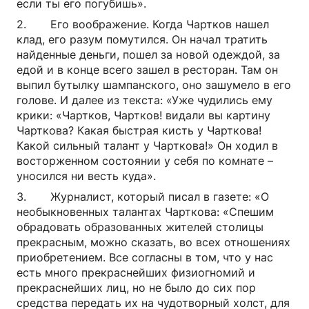
если ты его погубишь».
2. Его воображение. Когда Чартков нашел
клад, его разум помутился. Он начал тратить
найденные деньги, пошел за новой одеждой, за
едой и в конце всего зашел в ресторан. Там он
выпил бутылку шампанского, оно зашумело в его
голове. И далее из текста: «Уже чудились ему
крики: «Чартков, Чартков! видали вы картину
Чарткова? Какая быстрая кисть у Чарткова!
Какой сильный талант у Чарткова!» Он ходил в
восторженном состоянии у себя по комнате –
уносился ни весть куда».
3. Журналист, который писал в газете: «О
необыкновенных талантах Чарткова: «Спешим
обрадовать образованных жителей столицы
прекрасным, можно сказать, во всех отношениях
приобретением. Все согласны в том, что у нас
есть много прекраснейших физиогномий и
прекраснейших лиц, но не было до сих пор
средства передать их на чудотворный холст, для