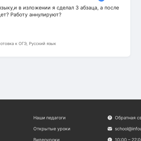
зыку,и в изложении я сделал 3 абзаца, а после
дет? Работу аннулируют?
готовка к ОГЭ, Русский язык
Наши педагоги
Обратная с
Открытые уроки
school@info
Видеоуроки
10:00 – 22: