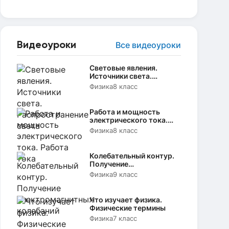
Видеоуроки
Все видеоуроки
Световые явления.
Источники света.
Распространение света
Физика
8 класс
Работа и мощность
электрического тока.
Работа тока
Физика
8 класс
Колебательный контур.
Получение
электромагнитных
Физика
9 класс
колебаний
Что изучает физика.
Физические термины
Физика
7 класс