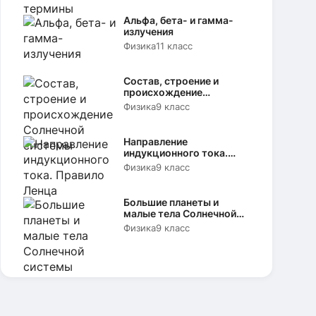
Альфа, бета- и гамма-
излучения
Физика
11 класс
Состав, строение и
происхождение
Солнечной системы
Физика
9 класс
Направление
индукционного тока.
Правило Ленца
Физика
9 класс
Большие планеты и
малые тела Солнечной
системы
Физика
9 класс