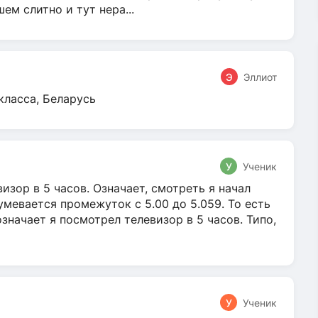
м слитно и тут нера...
Э
Эллиот
класса, Беларусь
У
Ученик
зор в 5 часов. Означает, смотреть я начал
умевается промежуток с 5.00 до 5.059. То есть
 означает я посмотрел телевизор в 5 часов. Типо,
У
Ученик