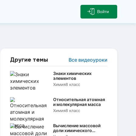
Войти
Другие темы
Все видеоуроки
Знаки химических
элементов
Химия
8 класс
Относительная атомная
и молекулярная масса
Химия
8 класс
Вычисление массовой
доли химического
элемента в веществе