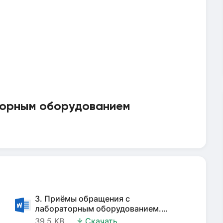
торным оборудованием
3. Приёмы обращения с
лабораторным оборудованием.
Наблюдение за горящей свечой.
39.5 KB
Скачать