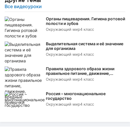
Все видеоуроки
Органы пищеварения. Гигиена ротовой
полости и зубов
Окружающий мир
4 класс
Выделительная система и её значение
для организма
Окружающий мир
4 класс
Правила здорового образа жизни
правильное питание, движение,
вредные привычки
Окружающий мир
4 класс
Россия – многонациональное
государство
Окружающий мир
4 класс