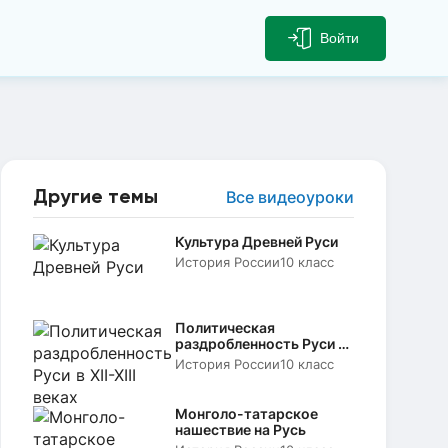
Войти
Другие темы
Все видеоуроки
Культура Древней Руси
История России
10 класс
Политическая
раздробленность Руси в
XII-XIII веках
История России
10 класс
Монголо-татарское
нашествие на Русь