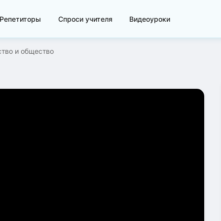
Репетиторы
Спроси учителя
Видеоуроки
тво и общество