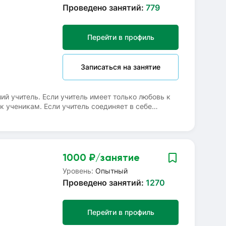
Проведено занятий:
779
Перейти в профиль
Записаться на занятие
ий учитель. Если учитель имеет только любовь к
 к ученикам. Если учитель соединяет в себе
е 40 лет я преподаю русский язык. Я убеждена,
егкими. Что я и делаю! Готовлю к ОГЭ и ЕГЭ
ОГЭ, ЕГЭ по литературе не менее чем за полтора
го, требуется больше ума, чем для того, чтобы
и занятия!
1000
₽/занятие
Уровень:
Опытный
Проведено занятий:
1270
Перейти в профиль