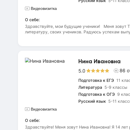
Русский язык
5-11 клас
Видеовизитка
О себе:
Здравствуйте, мои будущие ученики! Меня зовут Т
литературу, своих учеников. Радуюсь успехам выпус
подготовить и вчерашних троечников на 70-80 балло
своей работе использую различные методики. Я су
качествами. Я убеждена, что все мои ученики тала
сможем все! Убеждена: любой при желании и стара
Нина Ивановна
86
о
5.0
Подготовка к ЕГЭ
11 кла
Литература
5-9 классы
Подготовка к ОГЭ
9 кла
Русский язык
5-11 клас
Видеовизитка
О себе:
Здравствуйте! Меня зовут Нина Ивановна! Я 14 ле