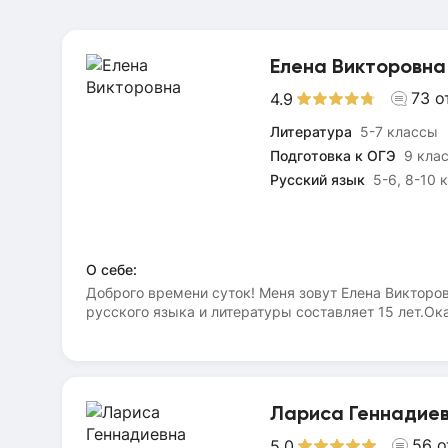
Елена Викторовна
73
о
4.9
Литература
5-7 классы
Подготовка к ОГЭ
9 кла
Русский язык
5-6, 8-10 
О себе:
Доброго времени суток! Меня зовут Елена Викторо
русского языка и литературы составляет 15 лет.О
в школе. Подготовлю к ОГЭ и ВПР.Объясняю матери
успеваваемости.Общий стаж работы 23 года (6 лет 
нахожу общий язык.Буду рада быть полезной. Запи
Лариса Геннадие
56
о
5.0