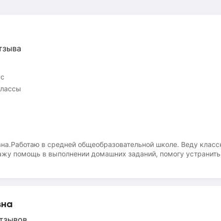
тзыва
сс
классы
вна.Работаю в средней общеобразовательной школе. Веду класс
кажу помощь в выполнении домашних заданий, помогу устранить
ал доступно и понятно. Применяю различные методики в зависи
из них — работала в детском саду). Я всегда в окружении детей
сывайтесь на мои уроки!
вна
тзывов