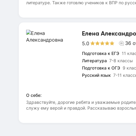
литературе. Также готовлю учеников к ВПР по русс
экзаменам, - научимся их решать и не допускать 
трудности, - будем учиться писать сочинения раз
платформе IU.RU! Блажен, кто крепко словом прав
Елена Александр
36
о
5.0
Подготовка к ЕГЭ
11 кла
Литература
7-8 классы
Подготовка к ОГЭ
9 кла
Русский язык
7-11 клас
О себе:
Здравствуйте, дорогие ребята и уважаемые родите
служу ему верой и правдой. Рассказываю взрослым 
секретами нашего с Вами «великого» и «могучего» 
родному языку позволяет мне делать это просто и 
разработана своя, авторская, методика эффективн
баллам и хорошим оценкам! (30+ ‒ ОГЭ, 90+ ‒ ЕГЭ)