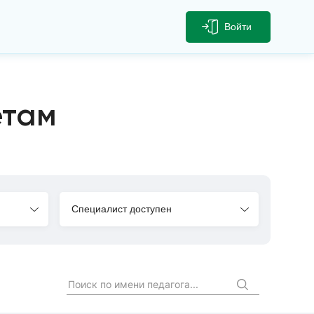
Войти
етам
Специалист доступен