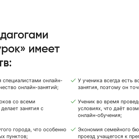
едагогами
рок» имеет
в:
я специалистами онлайн-
У ученика всегда есть 
чество онлайн-занятий;
занятия, поэтому он точ
оков со всеми
Ученик во время прове
делает занятия с
условиях, что даёт воз
онлайн-обучения;
гого города, что особенно
Экономия семейного бю
ых пунктов;
проезд учащегося к пре