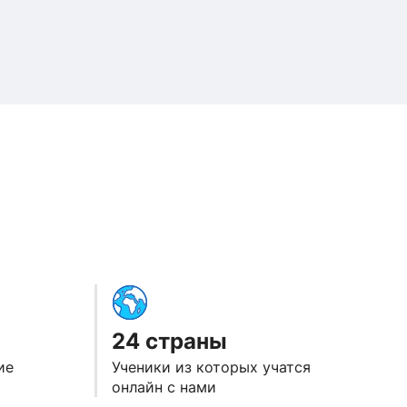
етодикой преподавания русского языка как
ек, который посвятил жизнь своему любимому
24 страны
ие
Ученики из которых учатся
онлайн с нами