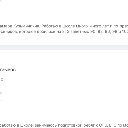
сы
амара Кузьминична. Работаю в школе много-много лет и по-пр
кников, которые добились на ЕГЭ заветных 90, 92, 96, 98 и 10
в, то это для меня настоящая награда. Есть большой опыт подг
губо за индивидуальный подход. Ведь каждый ученик — это ли
нтливы и могут добиться больших высот в изучении великого и 
нии может достичь результата!
тзывов
сс
сс
сы
т работаю в школе, занимаюсь подготовкой ребят к ОГЭ, ЕГЭ по