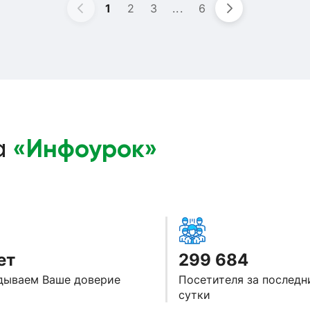
ециальности «учитель русского языка и литературы». Владею м
1
2
3
...
6
ент. Эксперт ЕГЭ по русскому языку. Просто увлеченный челов
ашаю Вас на свои уроки!
«Инфоурок»
а
ет
299 684
дываем Ваше доверие
Посетителя за последн
сутки