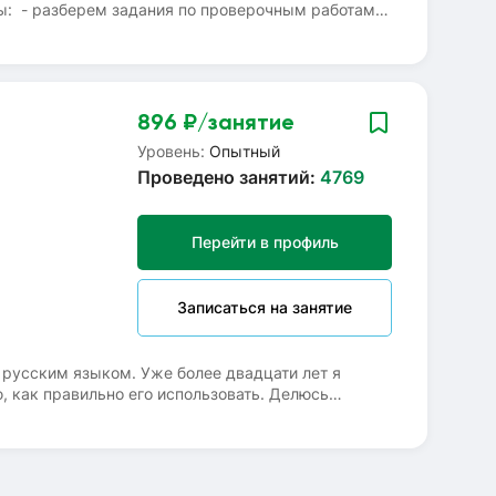
мы: - разберем задания по проверочным работам и
 русскому языку и литературе, которые вызывают
вые знания по предметам. Встретимся на
896
₽/занятие
Уровень:
Опытный
Проведено занятий:
4769
Перейти в профиль
Записаться на занятие
 русским языком. Уже более двадцати лет я
, как правильно его использовать. Делюсь
ультуре и литературе. Безграничная любовь к
языка как родного и иностранного мною была
Искренне радуюсь полученным ребятами высоким
роших и устойчивых результатов. О себе: С