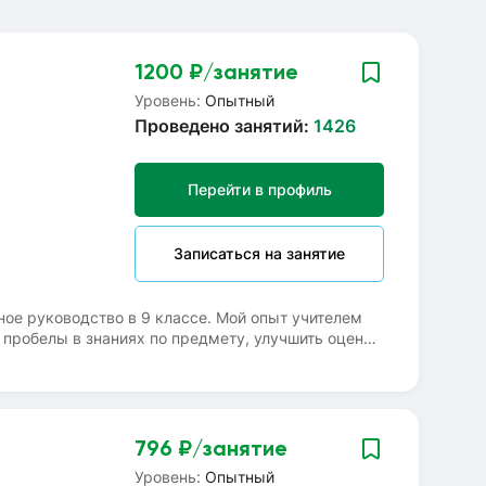
1200
₽/занятие
Уровень:
Опытный
Проведено занятий:
1426
Перейти в профиль
Записаться на занятие
ное руководство в 9 классе. Мой опыт учителем
 пробелы в знаниях по предмету, улучшить оценки
мости от возраста, цели и уровня
 и поэтому "на одной волне" с ними, быстро
796
₽/занятие
Уровень:
Опытный