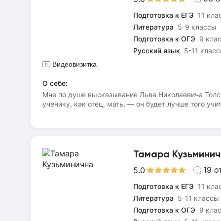
Подготовка к ЕГЭ
11 кла
Литература
5-9 классы
Подготовка к ОГЭ
9 кла
Русский язык
5-11 клас
Видеовизитка
О себе:
Мне по душе высказывание Льва Николаевича Толсто
ученику, как отец, мать, — он будет лучше того учи
любовь к делу и к ученикам, он — совершенный учи
что талант учителя заключается в умении не только
преимущественно по русскому языку, единственное 
года до экзамена. Тогда могу рассмотреть такой ва
научиться самому». Учитель хорош лишь в том случ
Тамара Кузьмини
19
о
5.0
Подготовка к ЕГЭ
11 кла
Литература
5-11 классы
Подготовка к ОГЭ
9 кла