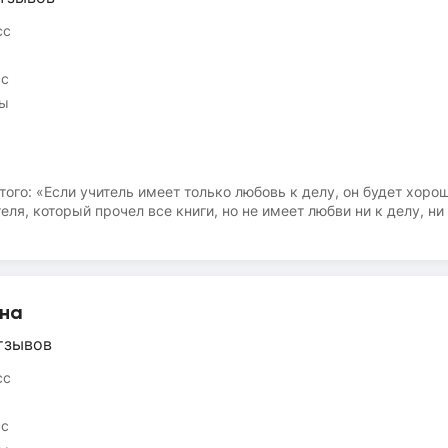
сс
сс
сы
го: «Если учитель имеет только любовь к делу, он будет хорош
теля, который прочел все книги, но не имеет любви ни к делу, ни
тель». Я люблю своих учеников и предана своему делу. Вот уж
 передать знания другому, но и в умении делать трудные вещи л
исключение, если ученик обращается с целью подготовиться к 
риант. И как сказал М. Монтень: «Для того, чтобы обучить друго
ае, если его слова не расходятся с делом. Записывайтесь на мо
чна
тзывов
сс
сс