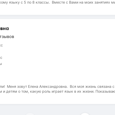
кому языку с 5 по 8 классы. Вместе с Вами на моих занятиях 
ошибки, - попрактикуемся с детальным разбором техзаданий по
ных жанров, - повысим уровень грамотности, - приобретем но
ит И держит мысль на привязи свою. А. С. Пушкин
овна
тзывов
сс
сс
сы
ли! Меня зовут Елена Александровна. Вся моя жизнь связана с
и детям о том, какую роль играет язык в их жизни. Показываю
языка со всеми, кто испытывает искренний интерес к русской к
интересно. За многие годы изучения и преподавания русского 
ой подготовки школьников к сдаче ВПР, ОГЭ и, конечно, ЕГЭ. 
. Знание психологии и педагогики позволяют мне добиваться хо