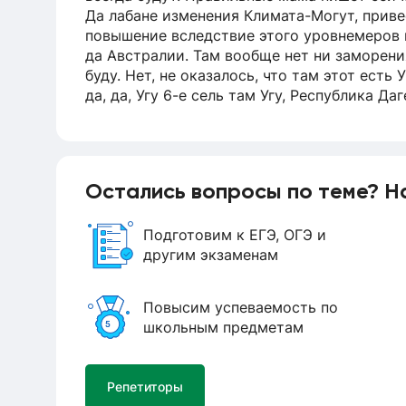
Да лабане изменения Климата-Могут, привес
повышение вследствие этого уровнемеров н
да Австралии. Там вообще нет ни заморения
буду. Нет, не оказалось, что там этот есть
да, да, Угу 6-е сель там Угу, Республика Да
значит, Кабардино-балкарская да на следу
Без открато пострадают люди. Своевреме
службами может предотвратить костромичк
из перечисленных обходимо такие социаль
Остались вопросы по теме? Н
официальным Мисикова Стралиса сказал мн
Нидерланды не давай нет Иран, тиратроне 
рак, и там их трясет постоянно. Тут Альпи
Подготовим к ЕГЭ, ОГЭ и
дальше техническая по твоему комизму пон
другим экзаменам
Филиппины да 9-я снежные лавины Северная
всего, серости, да и Краснодарский край 
Повысим успеваемость по
трети Краснодарского края это горы, а точн
школьным предметам
понял 50 а землетрясение так, ну это что?
австралии Там, Вообще нет ни заморения ни
нет, не оказалось, что, там этот Есть ук ко
Репетиторы
угу 6-е сель там-угу республика, дагестан у