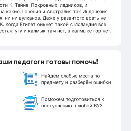
ти К. Тайне, Покровных, ледников, и
а какие. Гонения и Австралия так Индонезия
, ни ни вулканов. Даже у развитого врать не
 УК. Когда Египет ойкнет такой с Исландия все
гестан, угу и калмык там нет, в калмыке гор нет,
ющей. Да на следующее етрясение стихийные.
нное оповещение населения специальными
и последствия землетрясений и в 2 странах
ные службы. Австралия, наверное, Мексикана
аши педагоги готовы помочь!
е Нстроение, а точнее, Нидерланды,
там, там есть они рядышком, там Турция рано
йска гималайская складчатость запоминай так
Найдём слабые места по
ял Япония и Филиппины. Так, Япония и
предмету и разберём ошибки
 Осетия это точно, и Архангельская, скорее
мысли там снежные лавины. Ну, потому что до
Поможем подготовиться к
о там же, на горах снег и все такое. Да, все
поступлению в любой ВУЗ
 Гонения И австралия так индонезия да
 ни вулканов даже у Развитого врать не Буду
гда, египет Ойкнет такой С Исландия, все да да,
гу, и калмык там нет в, калмыке, гор нет