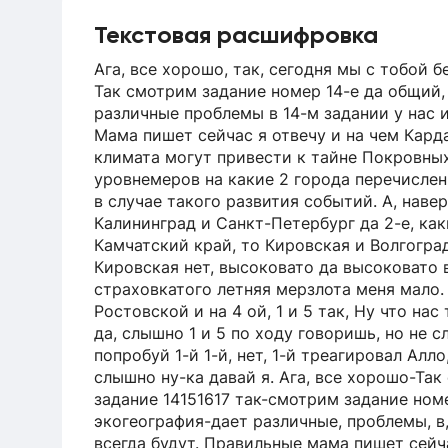
Текстовая расшифровка
Ага, все хорошо, так, сегодня мы с тобой бе
Так смотрим задание номер 14-е да общий,
различные проблемы в 14-м задании у нас и
Мама пишет сейчас я отвечу и на чем Карда
климата могут привести к тайне Покровных
уровнемеров на какие 2 города перечислен
в случае такого развития событий. А, наве
Калининград и Санкт-Петербург да 2-е, ка
Камчатский край, то Кировская и Волгогра
Кировская нет, высоковато да высоковато в
страховкатого летняя мерзлота меня мало.
Ростовской и на 4 ой, 1 и 5 так, Ну что нас
да, слышно 1 и 5 по ходу говоришь, но не 
попробуй 1-й 1-й, нет, 1-й треагировал Алл
слышно ну-ка давай я. Ага, все хорошо-Так
задание 14151617 так-смотрим задание ном
экогеография-дает различные, проблемы, в,
всегда будут. Правильные мама пишет сейчас