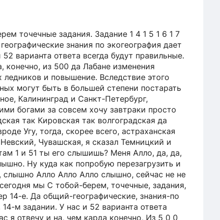
рем точечные задания. Задание 1 4 1 5 1 6 1 7
 географические знания по экогеография дает
 52 варианта ответа всегда будут правильные.
, конечно, из 500 да Лабане изменения
 ледников и повышение. Вследствие этого
ных могут быть в большей степени постарать
рное, Калининград и Санкт-Петербург,
кими богами за совсем хочу завтраки просто
дская так Кировская так волгоградская да
роде Угу, тогда, скорее всего, астраханская
 Невский, Чувашская, я сказал Темницкий и
 там 1 и 51 ты его слышишь? Меня Алло, да, да,
слышно. Ну куда как попробую перезагрузить и
о, слышно Алло Алло Алло слышно, сейчас не не
 сегодня мы С тобой-берем, точечные, задания,
ер 14-е. Да общий-географические, знания-по
 14-м задании. У нас и 52 варианта ответа
 я отвечу и на, чем карда конечно, Из 5 0 0