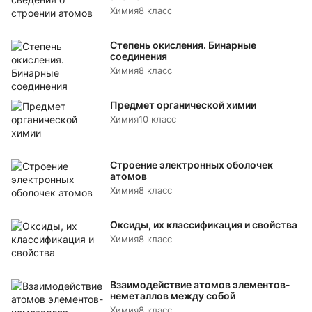
Химия
8 класс
Степень окисления. Бинарные
соединения
Химия
8 класс
Предмет органической химии
Химия
10 класс
Строение электронных оболочек
атомов
Химия
8 класс
Оксиды, их классификация и свойства
Химия
8 класс
Взаимодействие атомов элементов-
неметаллов между собой
Химия
8 класс