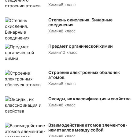
Химия
8 класс
Степень окисления. Бинарные
соединения
Химия
8 класс
Предмет органической химии
Химия
10 класс
Строение электронных оболочек
атомов
Химия
8 класс
Оксиды, их классификация и свойства
Химия
8 класс
Взаимодействие атомов элементов-
неметаллов между собой
Химия
8 класс