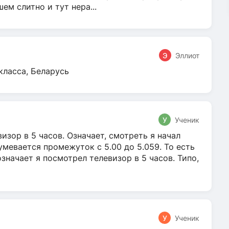
м слитно и тут нера...
Э
Эллиот
класса, Беларусь
У
Ученик
зор в 5 часов. Означает, смотреть я начал
умевается промежуток с 5.00 до 5.059. То есть
 означает я посмотрел телевизор в 5 часов. Типо,
У
Ученик