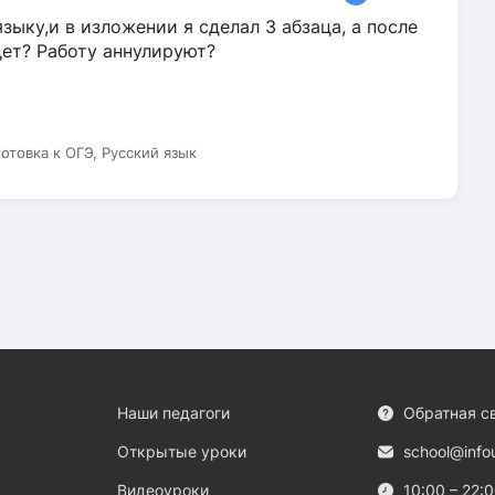
зыку,и в изложении я сделал 3 абзаца, а после
дет? Работу аннулируют?
готовка к ОГЭ, Русский язык
Наши педагоги
Обратная с
Открытые уроки
school@info
Видеоуроки
10:00 – 22: