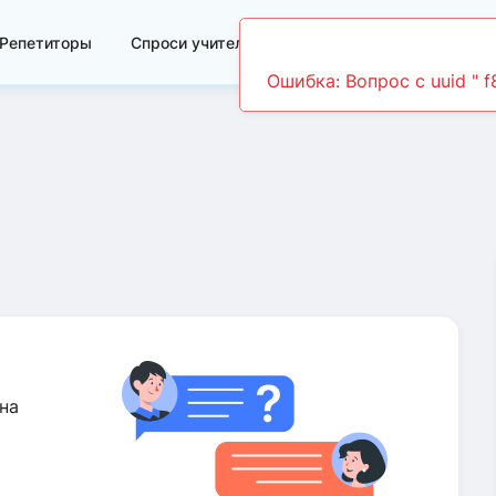
Репетиторы
Спроси учителя
Видеоуроки
Ошибка: Вопрос c uuid " 
на